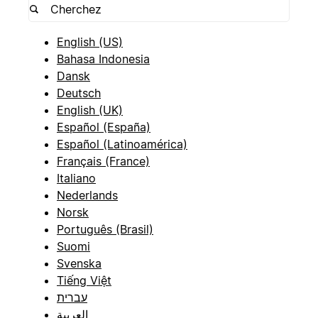
English (US)
Bahasa Indonesia
Dansk
Deutsch
English (UK)
Español (España)
Español (Latinoamérica)
Français (France)
Italiano
Nederlands
Norsk
Português (Brasil)
Suomi
Svenska
Tiếng Việt
עברית
العربية