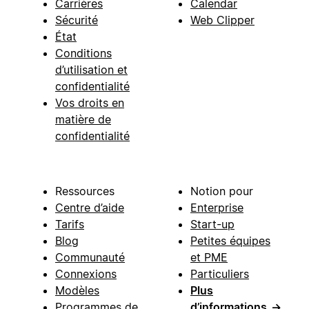
Carrières
Calendar
Sécurité
Web Clipper
État
Conditions
d’utilisation et
confidentialité
Vos droits en
matière de
confidentialité
Ressources
Notion pour
Centre d’aide
Enterprise
Tarifs
Start-up
Blog
Petites équipes
Communauté
et PME
Connexions
Particuliers
Modèles
Plus
Programmes de
d’informations
→