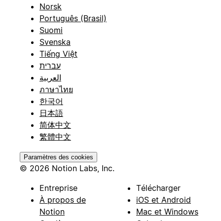
Norsk
Português (Brasil)
Suomi
Svenska
Tiếng Việt
עברית
العربية
ภาษาไทย
한국어
日本語
简体中文
繁體中文
Paramètres des cookies
© 2026 Notion Labs, Inc.
Entreprise
Télécharger
À propos de
iOS et Android
Notion
Mac et Windows