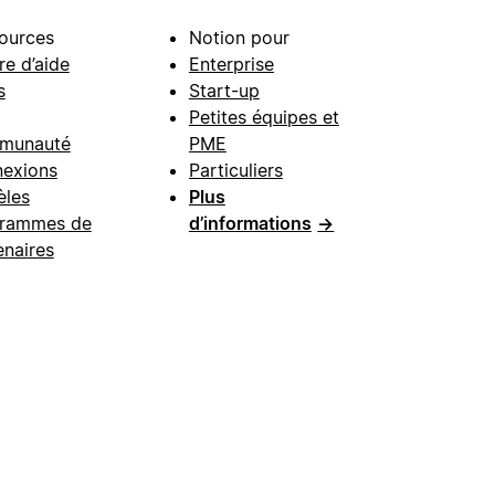
ources
Notion pour
re d’aide
Enterprise
s
Start-up
Petites équipes et
munauté
PME
exions
Particuliers
les
Plus
rammes de
d’informations
→
enaires