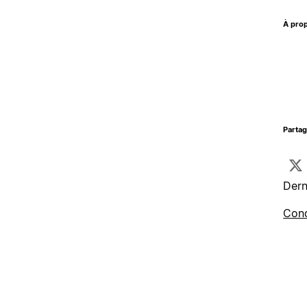
À prop
Parta
Dern
Cond