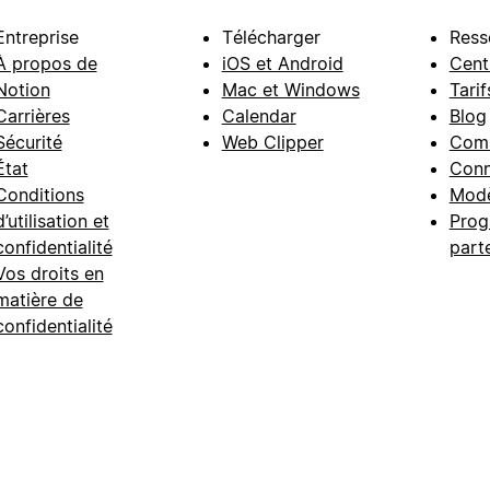
Entreprise
Télécharger
Ress
À propos de
iOS et Android
Cent
Notion
Mac et Windows
Tarif
Carrières
Calendar
Blog
Sécurité
Web Clipper
Com
État
Conn
Conditions
Modè
d’utilisation et
Prog
confidentialité
part
Vos droits en
matière de
confidentialité