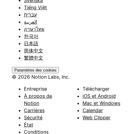
Svenska
Tiếng Việt
עברית
العربية
ภาษาไทย
한국어
日本語
简体中文
繁體中文
Paramètres des cookies
© 2026 Notion Labs, Inc.
Entreprise
Télécharger
À propos de
iOS et Android
Notion
Mac et Windows
Carrières
Calendar
Sécurité
Web Clipper
État
Conditions