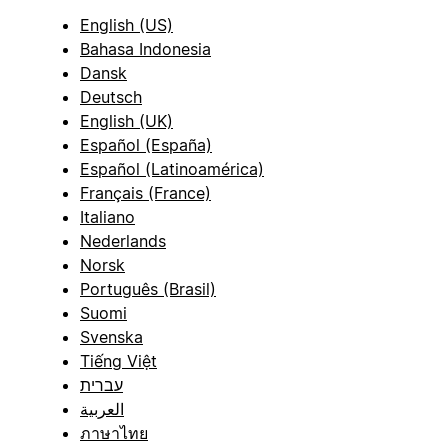
English (US)
Bahasa Indonesia
Dansk
Deutsch
English (UK)
Español (España)
Español (Latinoamérica)
Français (France)
Italiano
Nederlands
Norsk
Português (Brasil)
Suomi
Svenska
Tiếng Việt
עברית
العربية
ภาษาไทย