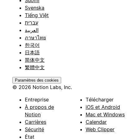
Suomi
Svenska
Tiếng Việt
עברית
العربية
ภาษาไทย
한국어
日本語
简体中文
繁體中文
Paramètres des cookies
© 2026 Notion Labs, Inc.
Entreprise
Télécharger
À propos de
iOS et Android
Notion
Mac et Windows
Carrières
Calendar
Sécurité
Web Clipper
État