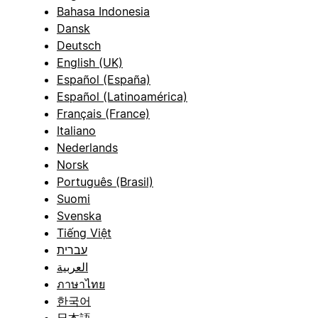
Bahasa Indonesia
Dansk
Deutsch
English (UK)
Español (España)
Español (Latinoamérica)
Français (France)
Italiano
Nederlands
Norsk
Português (Brasil)
Suomi
Svenska
Tiếng Việt
עברית
العربية
ภาษาไทย
한국어