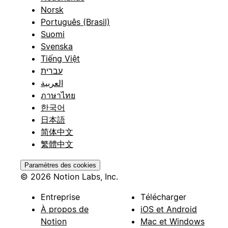
Norsk
Português (Brasil)
Suomi
Svenska
Tiếng Việt
עברית
العربية
ภาษาไทย
한국어
日本語
简体中文
繁體中文
Paramètres des cookies
© 2026 Notion Labs, Inc.
Entreprise
Télécharger
À propos de
iOS et Android
Notion
Mac et Windows