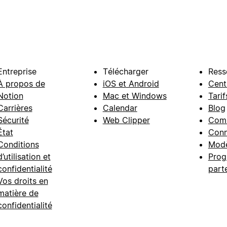
Entreprise
Télécharger
Ress
À propos de
iOS et Android
Cent
Notion
Mac et Windows
Tarif
Carrières
Calendar
Blog
Sécurité
Web Clipper
Com
État
Conn
Conditions
Modè
d’utilisation et
Prog
confidentialité
part
Vos droits en
matière de
confidentialité