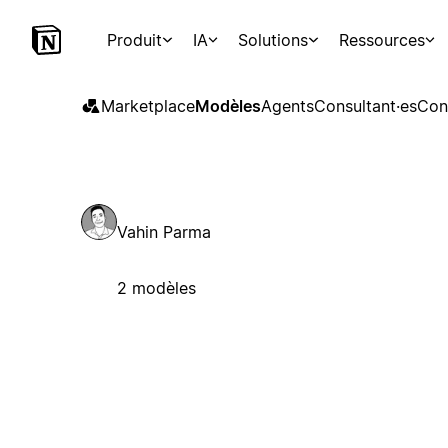
Produit
IA
Solutions
Ressources
Marketplace
Modèles
Agents
Consultant·es
Con
Vahin Parma
2 modèles