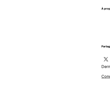
À prop
Parta
Dern
Cond