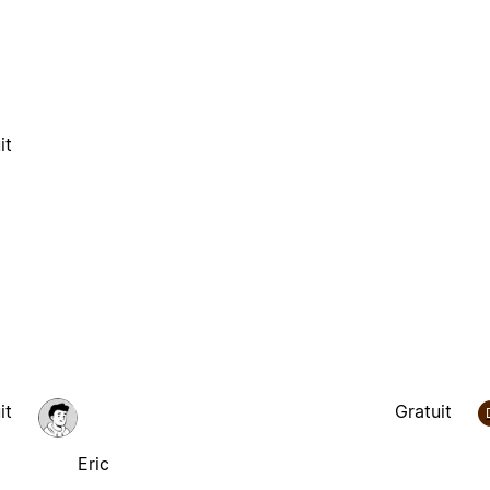
it
it
Gratuit
Eric