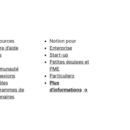
ources
Notion pour
re d’aide
Enterprise
s
Start-up
Petites équipes et
munauté
PME
exions
Particuliers
les
Plus
rammes de
d’informations
→
enaires