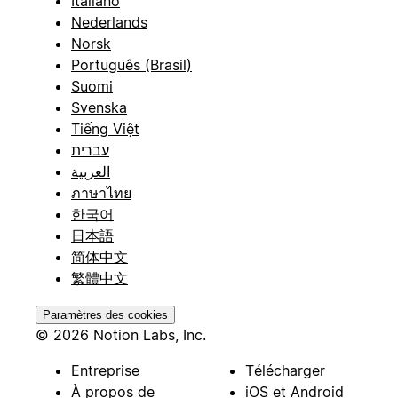
Italiano
Nederlands
Norsk
Português (Brasil)
Suomi
Svenska
Tiếng Việt
עברית
العربية
ภาษาไทย
한국어
日本語
简体中文
繁體中文
Paramètres des cookies
© 2026 Notion Labs, Inc.
Entreprise
Télécharger
À propos de
iOS et Android