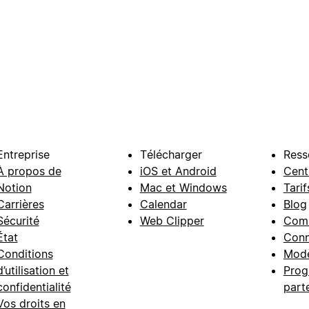
Entreprise
Télécharger
Ress
À propos de
iOS et Android
Cent
Notion
Mac et Windows
Tarif
Carrières
Calendar
Blog
Sécurité
Web Clipper
Com
État
Conn
Conditions
Modè
d’utilisation et
Prog
confidentialité
part
Vos droits en