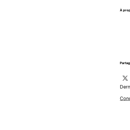
À prop
Parta
Dern
Cond