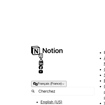
Français (France)
English (US)