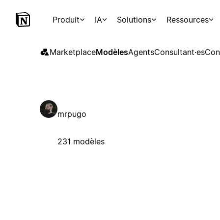
Produit
IA
Solutions
Ressources
Marketplace
Modèles
Agents
Consultant·es
Con
mrpugo
231 modèles