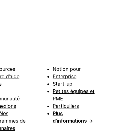
ources
Notion pour
re d’aide
Enterprise
s
Start-up
Petites équipes et
munauté
PME
exions
Particuliers
les
Plus
rammes de
d’informations
→
enaires