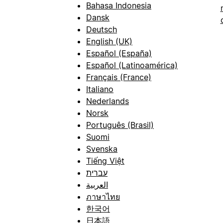
Bahasa Indonesia
Dansk
Deutsch
English (UK)
Español (España)
Español (Latinoamérica)
Français (France)
Italiano
Nederlands
Norsk
Português (Brasil)
Suomi
Svenska
Tiếng Việt
עברית
العربية
ภาษาไทย
한국어
日本語