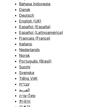
Bahasa Indonesia
Dansk
Deutsch
English (UK)
Español (España)
Español (Latinoamérica)
Français (France)
Italiano
Nederlands
Norsk
Português (Brasil)
Suomi
Svenska
Tiếng Việt
עברית
العربية
ภาษาไทย
한국어
日本語