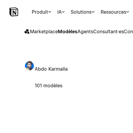
Produit
IA
Solutions
Ressources
Marketplace
Modèles
Agents
Consultant·es
Con
Abdo Karmalla
101 modèles