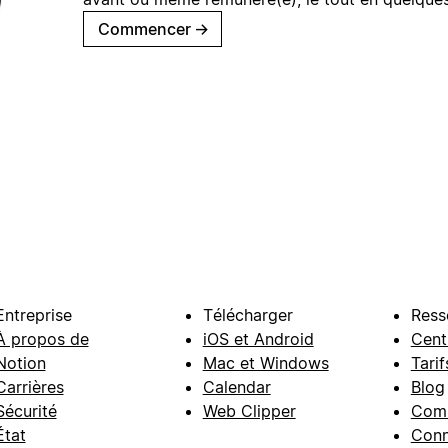
Commencer
→
Entreprise
Télécharger
Ress
À propos de
iOS et Android
Cent
Notion
Mac et Windows
Tarif
Carrières
Calendar
Blog
Sécurité
Web Clipper
Com
État
Conn