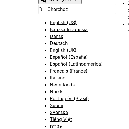
English (US)
Bahasa Indonesia
Dansk
Deutsch
English (UK)
Español (España)
Español (Latinoamérica)
Français (France)
Italiano
Nederlands
Norsk
Português (Brasil)
Suomi
Svenska
Tiếng Việt
עברית