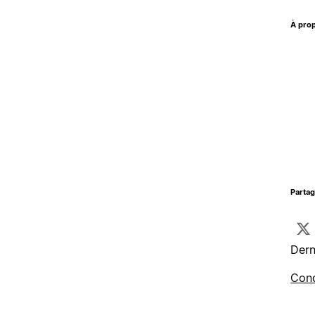
À prop
Parta
Dern
Cond