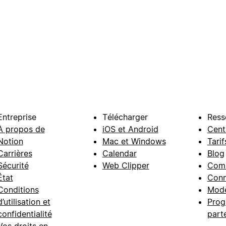
Entreprise
Télécharger
Ress
À propos de
iOS et Android
Cent
Notion
Mac et Windows
Tarif
Carrières
Calendar
Blog
Sécurité
Web Clipper
Com
État
Conn
Conditions
Modè
d’utilisation et
Prog
confidentialité
part