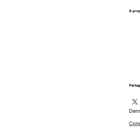
À prop
Parta
Dern
Cond