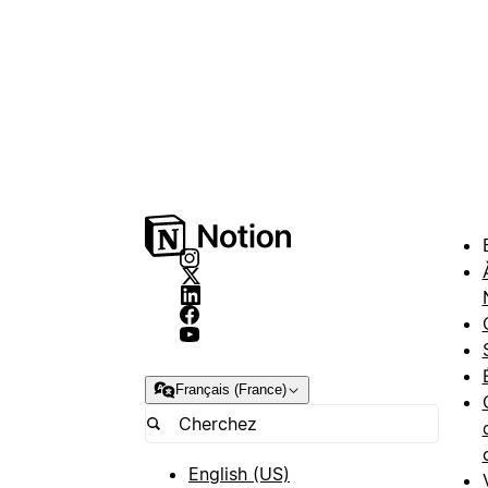
Français (France)
English (US)