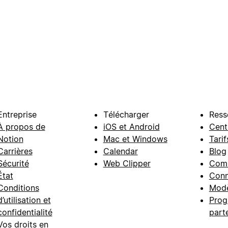
Entreprise
Télécharger
Ress
À propos de
iOS et Android
Cent
Notion
Mac et Windows
Tarif
Carrières
Calendar
Blog
Sécurité
Web Clipper
Com
État
Conn
Conditions
Modè
d’utilisation et
Prog
confidentialité
part
Vos droits en