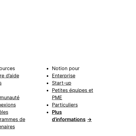
ources
Notion pour
re d’aide
Enterprise
s
Start-up
Petites équipes et
munauté
PME
exions
Particuliers
les
Plus
rammes de
d’informations
→
enaires