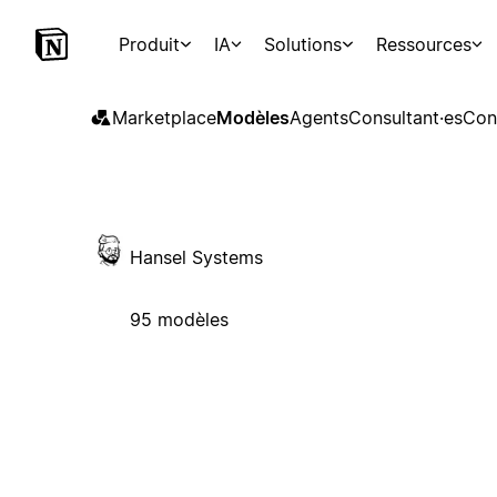
Produit
IA
Solutions
Ressources
Marketplace
Modèles
Agents
Consultant·es
Con
Hansel Systems
95 modèles