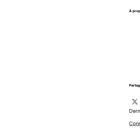
À prop
Parta
Dern
Cond