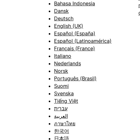
Bahasa Indonesia
Dansk
Deutsch
English (UK)
Español (España)
Español (Latinoamérica)
Français (France)
Italiano
Nederlands
Norsk
Português (Brasil)
Suomi
Svenska
Tiếng Việt
עברית
العربية
ภาษาไทย
한국어
日本語