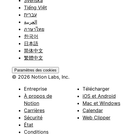
Svenska
Tiếng Việt
עברית
العربية
ภาษาไทย
한국어
日本語
简体中文
繁體中文
Paramètres des cookies
© 2026 Notion Labs, Inc.
Entreprise
Télécharger
À propos de
iOS et Android
Notion
Mac et Windows
Carrières
Calendar
Sécurité
Web Clipper
État
Conditions