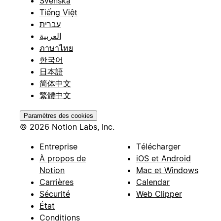
Svenska
Tiếng Việt
עברית
العربية
ภาษาไทย
한국어
日本語
简体中文
繁體中文
Paramètres des cookies
© 2026 Notion Labs, Inc.
Entreprise
Télécharger
À propos de
iOS et Android
Notion
Mac et Windows
Carrières
Calendar
Sécurité
Web Clipper
État
Conditions