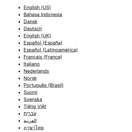
English (US)
Bahasa Indonesia
Dansk
Deutsch
English (UK)
Español (España)
Español (Latinoamérica)
Français (France)
Italiano
Nederlands
Norsk
Português (Brasil)
Suomi
Svenska
Tiếng Việt
עברית
العربية
ภาษาไทย