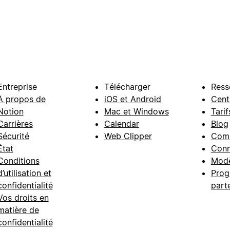
Entreprise
Télécharger
Ress
À propos de
iOS et Android
Cent
Notion
Mac et Windows
Tarif
Carrières
Calendar
Blog
Sécurité
Web Clipper
Com
État
Conn
Conditions
Modè
d’utilisation et
Prog
confidentialité
part
Vos droits en
matière de
confidentialité