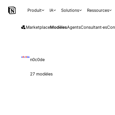
Produit
IA
Solutions
Ressources
Marketplace
Modèles
Agents
Consultant·es
Con
n0c0de
27 modèles