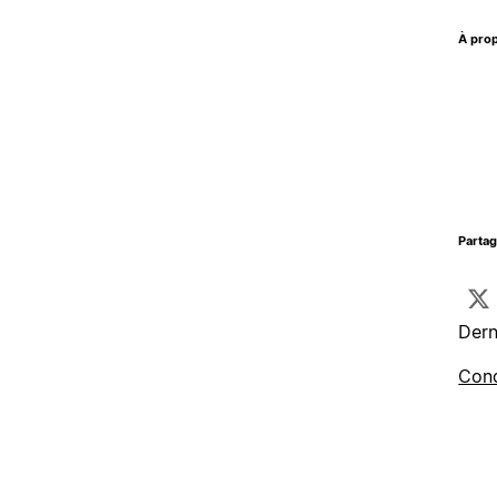
À prop
Parta
Dern
Cond