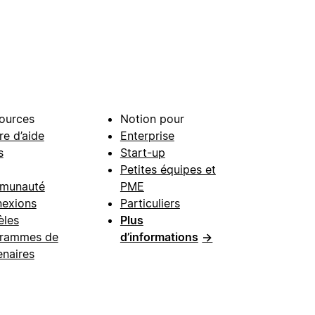
ources
Notion pour
re d’aide
Enterprise
s
Start-up
Petites équipes et
munauté
PME
exions
Particuliers
les
Plus
rammes de
d’informations
→
enaires