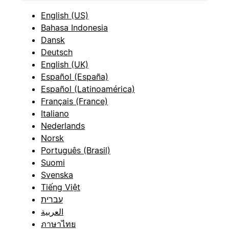
English (US)
Bahasa Indonesia
Dansk
Deutsch
English (UK)
Español (España)
Español (Latinoamérica)
Français (France)
Italiano
Nederlands
Norsk
Português (Brasil)
Suomi
Svenska
Tiếng Việt
עברית
العربية
ภาษาไทย