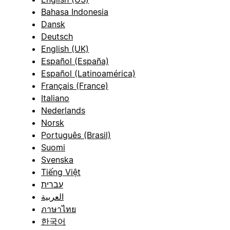
Bahasa Indonesia
Dansk
Deutsch
English (UK)
Español (España)
Español (Latinoamérica)
Français (France)
Italiano
Nederlands
Norsk
Português (Brasil)
Suomi
Svenska
Tiếng Việt
עברית
العربية
ภาษาไทย
한국어