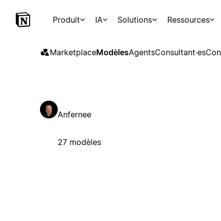
Produit
IA
Solutions
Ressources
Marketplace
Modèles
Agents
Consultant·es
Con
Anfernee
27 modèles