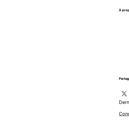
À prop
Parta
Dern
Cond