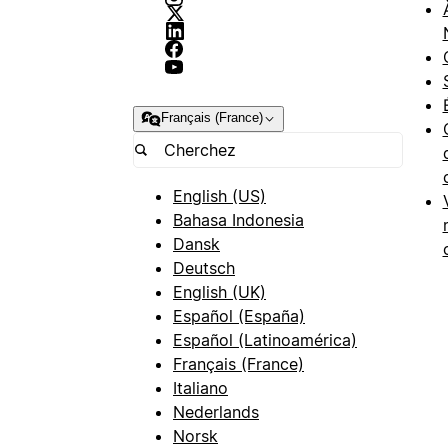
Français (France)
English (US)
Bahasa Indonesia
Dansk
Deutsch
English (UK)
Español (España)
Español (Latinoamérica)
Français (France)
Italiano
Nederlands
Norsk