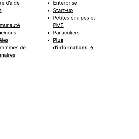
re d’aide
Enterprise
s
Start-up
Petites équipes et
munauté
PME
exions
Particuliers
les
Plus
rammes de
d’informations
→
enaires