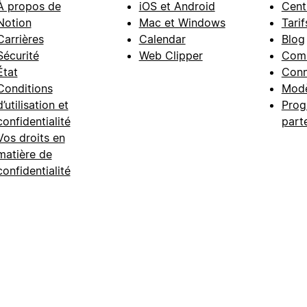
À propos de
iOS et Android
Cent
Notion
Mac et Windows
Tarif
Carrières
Calendar
Blog
Sécurité
Web Clipper
Com
État
Conn
Conditions
Modè
d’utilisation et
Prog
confidentialité
part
Vos droits en
matière de
confidentialité