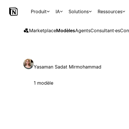
Produit
IA
Solutions
Ressources
Marketplace
Modèles
Agents
Consultant·es
Con
Yasaman Sadat Mirmohammad
1 modèle