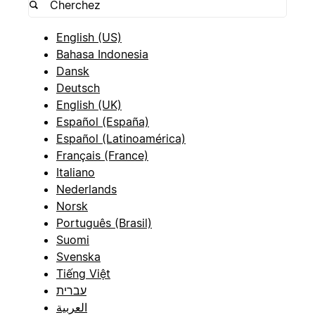
English (US)
Bahasa Indonesia
Dansk
Deutsch
English (UK)
Español (España)
Español (Latinoamérica)
Français (France)
Italiano
Nederlands
Norsk
Português (Brasil)
Suomi
Svenska
Tiếng Việt
עברית
العربية