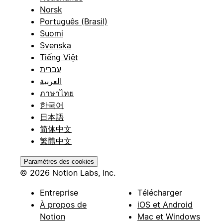
Norsk
Português (Brasil)
Suomi
Svenska
Tiếng Việt
עברית
العربية
ภาษาไทย
한국어
日本語
简体中文
繁體中文
Paramètres des cookies
© 2026 Notion Labs, Inc.
Entreprise
Télécharger
À propos de
iOS et Android
Notion
Mac et Windows