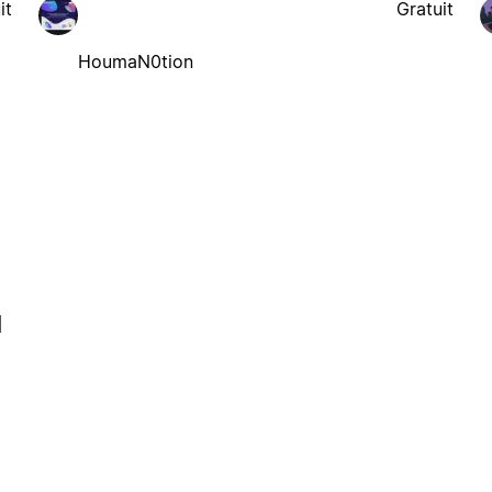
it
Gratuit
HoumaN0tion
l