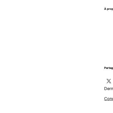
À prop
Parta
Dern
Cond