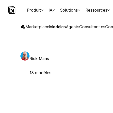
Produit
IA
Solutions
Ressources
Marketplace
Modèles
Agents
Consultant·es
Con
Rick Mans
18 modèles