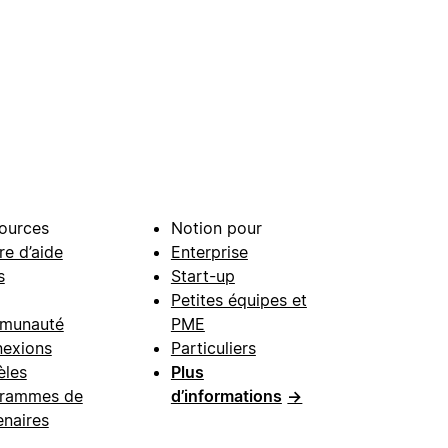
ources
Notion pour
re d’aide
Enterprise
s
Start-up
Petites équipes et
munauté
PME
exions
Particuliers
les
Plus
rammes de
d’informations
→
enaires