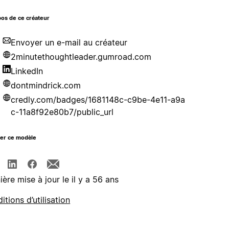
os de ce créateur
Envoyer un e-mail au créateur
2minutethoughtleader.gumroad.com
LinkedIn
dontmindrick.com
credly.com/badges/1681148c-c9be-4e11-a9a
c-11a8f92e80b7/public_url
ger ce modèle
ière mise à jour le il y a 56 ans
itions d’utilisation