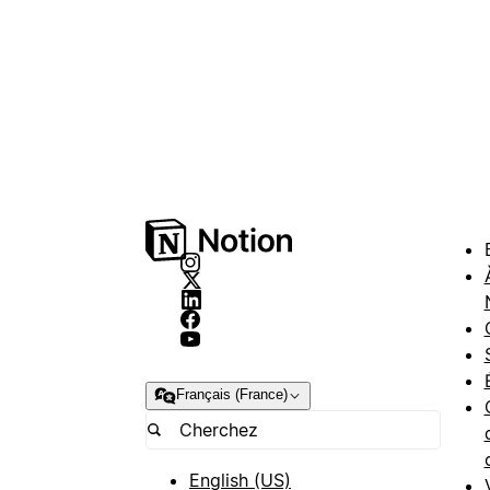
Français (France)
English (US)