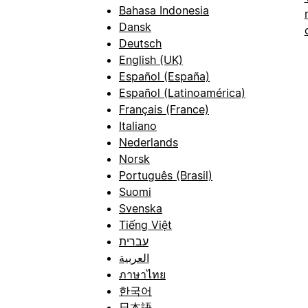
Bahasa Indonesia
Dansk
Deutsch
English (UK)
Español (España)
Español (Latinoamérica)
Français (France)
Italiano
Nederlands
Norsk
Português (Brasil)
Suomi
Svenska
Tiếng Việt
עברית
العربية
ภาษาไทย
한국어
日本語