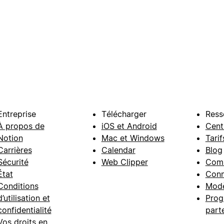
Entreprise
Télécharger
Ress
À propos de
iOS et Android
Cent
Notion
Mac et Windows
Tarif
Carrières
Calendar
Blog
Sécurité
Web Clipper
Com
État
Conn
Conditions
Modè
d’utilisation et
Prog
confidentialité
part
Vos droits en