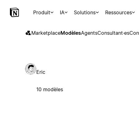
Produit
IA
Solutions
Ressources
Marketplace
Modèles
Agents
Consultant·es
Con
Eric
10 modèles