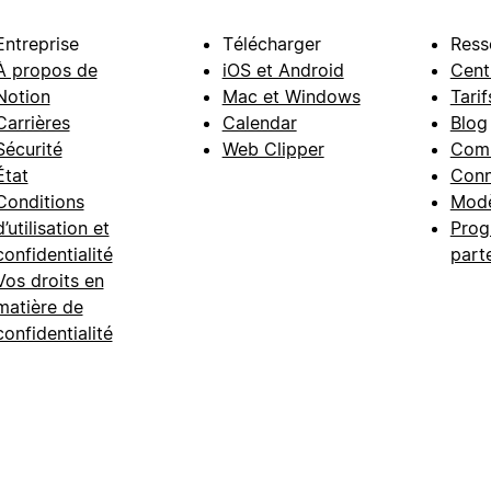
Entreprise
Télécharger
Ress
À propos de
iOS et Android
Cent
Notion
Mac et Windows
Tarif
Carrières
Calendar
Blog
Sécurité
Web Clipper
Com
État
Conn
Conditions
Modè
d’utilisation et
Prog
confidentialité
part
Vos droits en
matière de
confidentialité