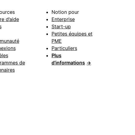
ources
Notion pour
re d’aide
Enterprise
s
Start-up
Petites équipes et
munauté
PME
exions
Particuliers
les
Plus
rammes de
d’informations
→
enaires