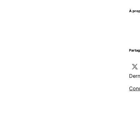
À prop
Parta
Dern
Cond