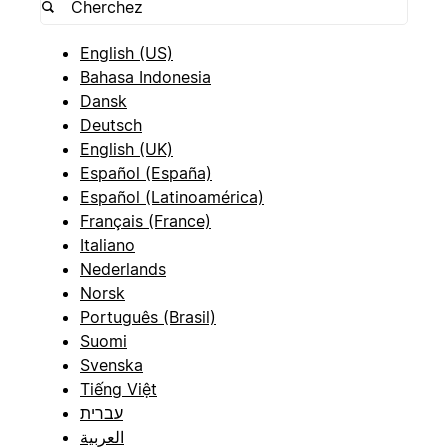
English (US)
Bahasa Indonesia
Dansk
Deutsch
English (UK)
Español (España)
Español (Latinoamérica)
Français (France)
Italiano
Nederlands
Norsk
Português (Brasil)
Suomi
Svenska
Tiếng Việt
עברית
العربية