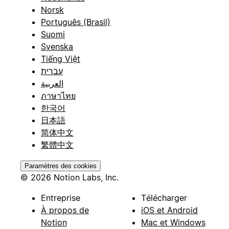
Norsk
Português (Brasil)
Suomi
Svenska
Tiếng Việt
עברית
العربية
ภาษาไทย
한국어
日本語
简体中文
繁體中文
Paramètres des cookies
© 2026 Notion Labs, Inc.
Entreprise
Télécharger
À propos de
iOS et Android
Notion
Mac et Windows