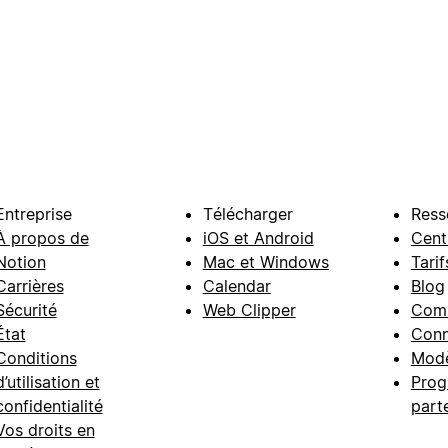
Entreprise
Télécharger
Ress
À propos de
iOS et Android
Cent
Notion
Mac et Windows
Tarif
Carrières
Calendar
Blog
Sécurité
Web Clipper
Com
État
Conn
Conditions
Modè
d’utilisation et
Prog
confidentialité
part
Vos droits en