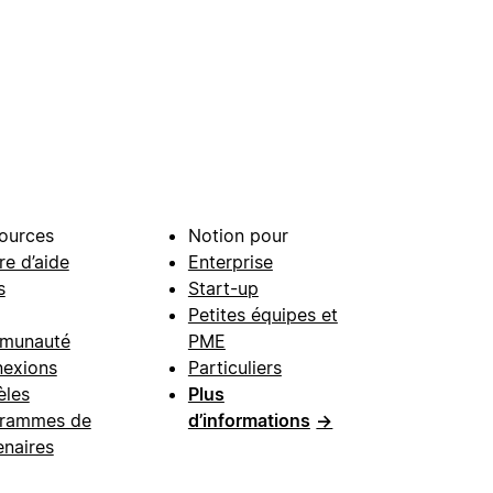
ources
Notion pour
re d’aide
Enterprise
s
Start-up
Petites équipes et
munauté
PME
exions
Particuliers
les
Plus
rammes de
d’informations
→
enaires