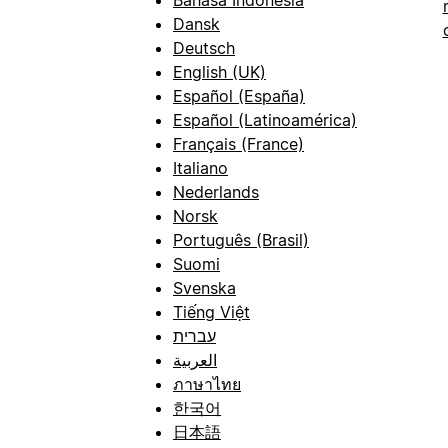
Dansk
Deutsch
English (UK)
Español (España)
Español (Latinoamérica)
Français (France)
Italiano
Nederlands
Norsk
Português (Brasil)
Suomi
Svenska
Tiếng Việt
עברית
العربية
ภาษาไทย
한국어
日本語