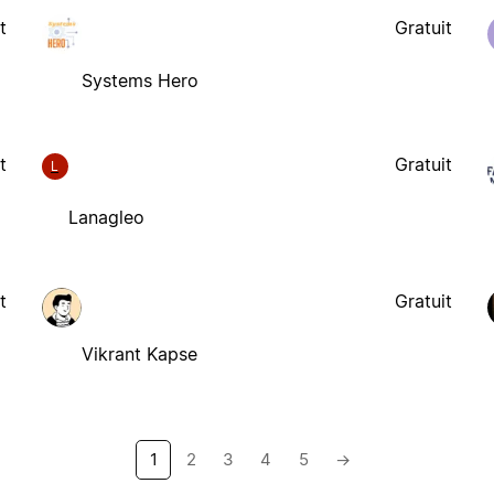
t
Gratuit
Systems Hero
t
Gratuit
L
Lanagleo
t
Gratuit
Vikrant Kapse
1
2
3
4
5
→