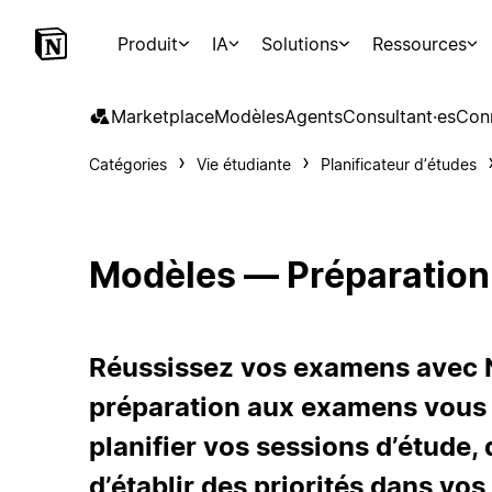
Produit
IA
Solutions
Ressources
Marketplace
Modèles
Agents
Consultant·es
Con
Catégories
Vie étudiante
Planificateur d’études
Modèles — Préparatio
Réussissez vos examens avec N
préparation aux examens vous 
planifier vos sessions d’étude, 
d’établir des priorités dans vos