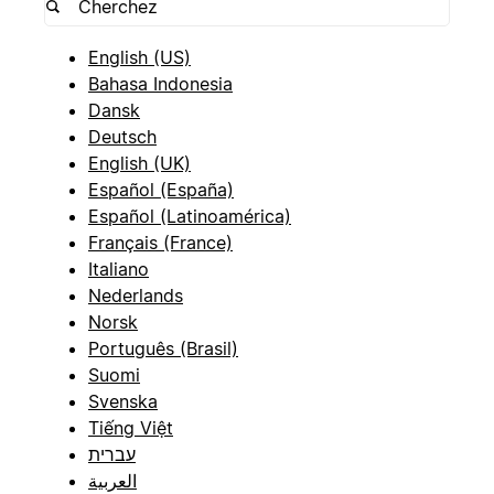
English (US)
Bahasa Indonesia
Dansk
Deutsch
English (UK)
Español (España)
Español (Latinoamérica)
Français (France)
Italiano
Nederlands
Norsk
Português (Brasil)
Suomi
Svenska
Tiếng Việt
עברית
العربية