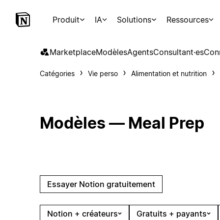
Produit
IA
Solutions
Ressources
Marketplace
Modèles
Agents
Consultant·es
Con
Catégories
Vie perso
Alimentation et nutrition
Modèles — Meal Prep
Essayer Notion gratuitement
Notion + créateurs
Gratuits + payants