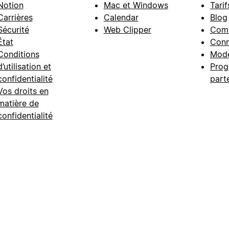
Notion
Mac et Windows
Tarif
Carrières
Calendar
Blog
Sécurité
Web Clipper
Com
État
Conn
Conditions
Modè
d’utilisation et
Prog
confidentialité
part
Vos droits en
matière de
confidentialité