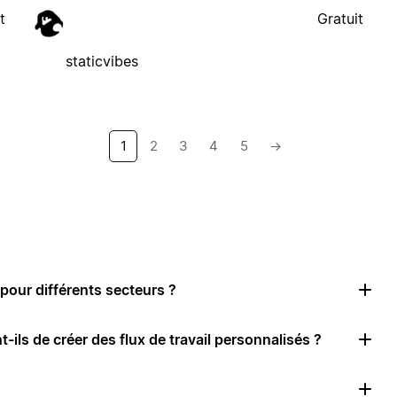
t
Gratuit
staticvibes
1
2
3
4
5
→
pour différents secteurs ?
-ils de créer des flux de travail personnalisés ?