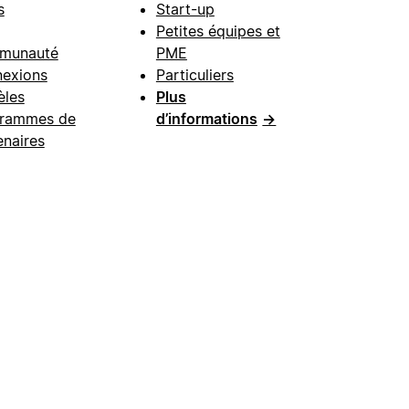
s
Start-up
Petites équipes et
munauté
PME
exions
Particuliers
les
Plus
rammes de
d’informations
→
enaires