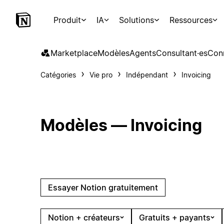
Produit
IA
Solutions
Ressources
Marketplace
Modèles
Agents
Consultant·es
Con
Catégories
Vie pro
Indépendant
Invoicing
Modèles — Invoicing
Essayer Notion gratuitement
Notion + créateurs
Gratuits + payants