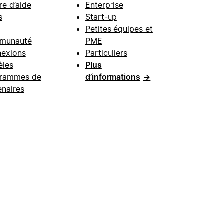
re d’aide
Enterprise
s
Start-up
Petites équipes et
munauté
PME
exions
Particuliers
les
Plus
rammes de
d’informations
→
enaires