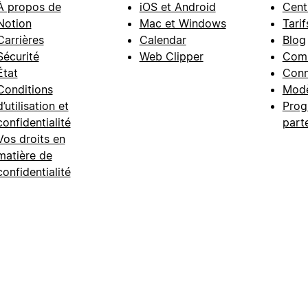
À propos de
iOS et Android
Cent
Notion
Mac et Windows
Tarif
Carrières
Calendar
Blog
Sécurité
Web Clipper
Com
État
Conn
Conditions
Modè
d’utilisation et
Prog
confidentialité
part
Vos droits en
matière de
confidentialité