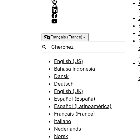
Français (France)
English (US)
Bahasa Indonesia
Dansk
Deutsch
English (UK)
Español (España)
Español (Latinoamérica)
Français (France)
Italiano
Nederlands
Norsk