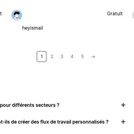
t
Gratuit
heyismail
1
2
3
4
5
→
pour différents secteurs ?
-ils de créer des flux de travail personnalisés ?