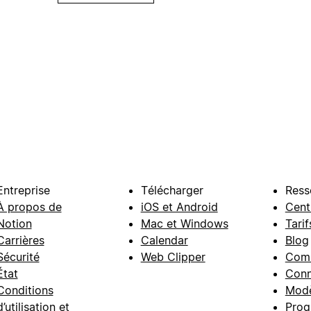
Entreprise
Télécharger
Ress
À propos de
iOS et Android
Cent
Notion
Mac et Windows
Tarif
Carrières
Calendar
Blog
Sécurité
Web Clipper
Com
État
Conn
Conditions
Modè
d’utilisation et
Prog