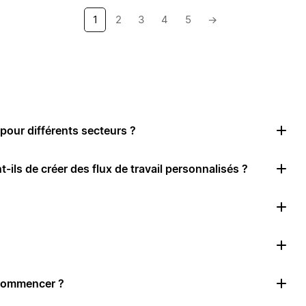
1
2
3
4
5
→
pour différents secteurs ?
-ils de créer des flux de travail personnalisés ?
 commencer ?