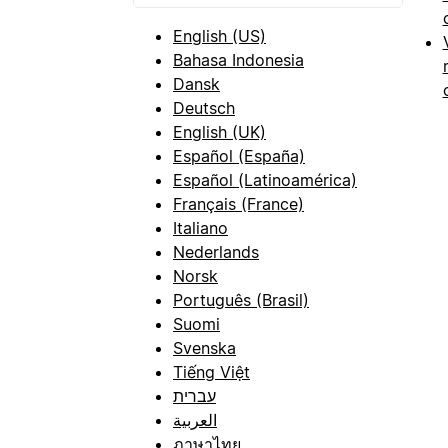
English (US)
Bahasa Indonesia
Dansk
Deutsch
English (UK)
Español (España)
Español (Latinoamérica)
Français (France)
Italiano
Nederlands
Norsk
Português (Brasil)
Suomi
Svenska
Tiếng Việt
עברית
العربية
ภาษาไทย