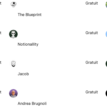
t
Gratuit
The Blueprint
t
Gratuit
Notionallity
t
Gratuit
Jacob
t
Gratuit
Andrea Brugnoli