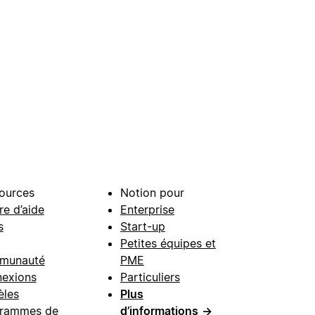
ources
Notion pour
re d’aide
Enterprise
s
Start-up
Petites équipes et
munauté
PME
exions
Particuliers
les
Plus
rammes de
d’informations
→