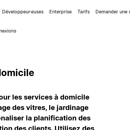
Développeur·euses
Enterprise
Tarifs
Demander une
nexions
domicile
ur les services à domicile
age des vitres, le jardinage
naliser la planification des
tion des clients. Utilisez des