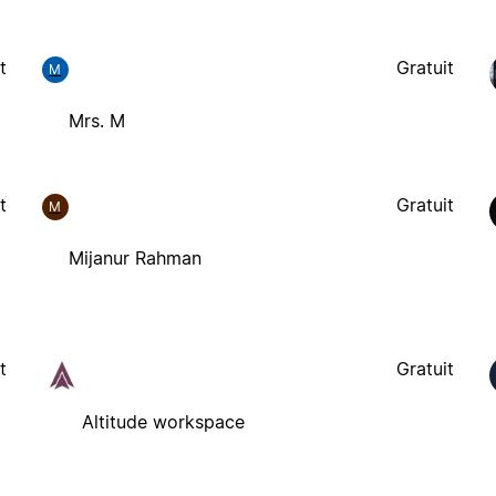
t
Gratuit
M
Mrs. M
t
Gratuit
M
Mijanur Rahman
t
Gratuit
Altitude workspace