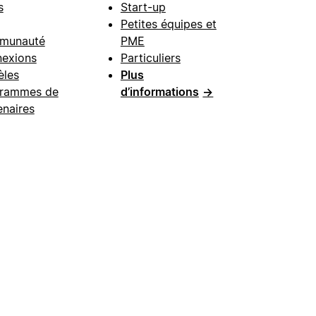
s
Start-up
Petites équipes et
munauté
PME
exions
Particuliers
les
Plus
rammes de
d’informations
→
enaires