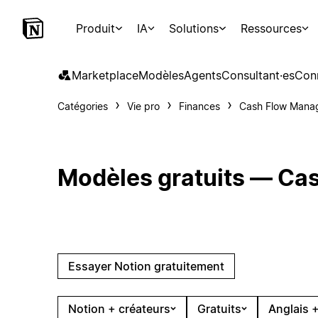
Produit
IA
Solutions
Ressources
Marketplace
Modèles
Agents
Consultant·es
Con
Catégories
Vie pro
Finances
Cash Flow Mana
Modèles gratuits — C
Essayer Notion gratuitement
Notion + créateurs
Gratuits
Anglais +