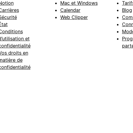
Notion
Mac et Windows
Tarif
Carrières
Calendar
Blog
Sécurité
Web Clipper
Com
État
Conn
Conditions
Modè
d’utilisation et
Prog
confidentialité
part
Vos droits en
matière de
confidentialité