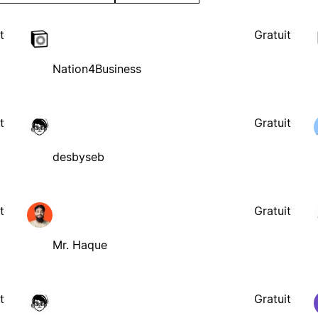
t
Gratuit
Nation4Business
t
Gratuit
desbyseb
t
Gratuit
Mr. Haque
t
Gratuit