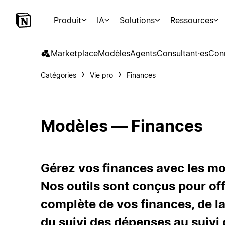
Produit
IA
Solutions
Ressources
Marketplace
Modèles
Agents
Consultant·es
Con
Catégories
Vie pro
Finances
Modèles — Finances
Gérez vos finances avec les mo
Nos outils sont conçus pour of
complète de vos finances, de la
du suivi des dépenses au suivi