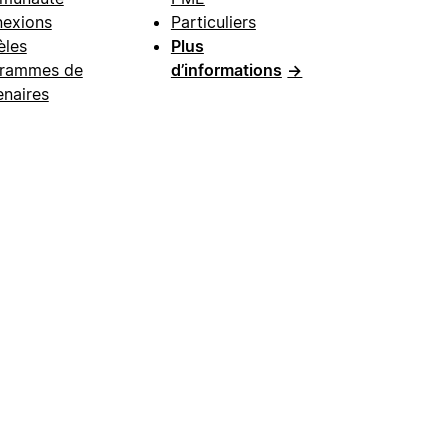
exions
Particuliers
les
Plus
rammes de
d’informations
→
enaires