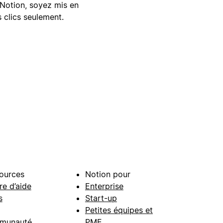
Notion, soyez mis en
 clics seulement.
ources
Notion pour
re d’aide
Enterprise
s
Start-up
Petites équipes et
munauté
PME