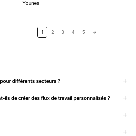
Younes
1
2
3
4
5
→
pour différents secteurs ?
-ils de créer des flux de travail personnalisés ?