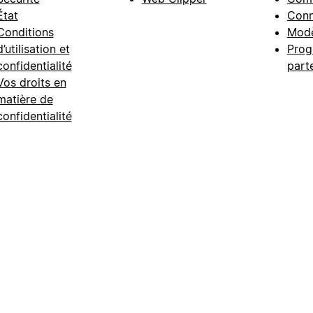
État
Conn
Conditions
Modè
d’utilisation et
Prog
confidentialité
part
Vos droits en
matière de
confidentialité