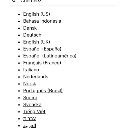
English (US)
Bahasa Indonesia
Dansk
Deutsch
English (UK)
Español (España)
Español (Latinoamérica)
Français (France)
Italiano
Nederlands
Norsk
Português (Brasil)
Suomi
Svenska
Tiếng Việt
עברית
العربية