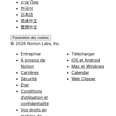
ภาษาไทย
한국어
日本語
简体中文
繁體中文
Paramètres des cookies
© 2026 Notion Labs, Inc.
Entreprise
Télécharger
À propos de
iOS et Android
Notion
Mac et Windows
Carrières
Calendar
Sécurité
Web Clipper
État
Conditions
d’utilisation et
confidentialité
Vos droits en
matière de