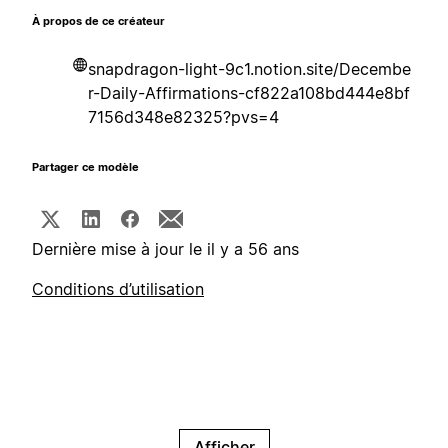
À propos de ce créateur
snapdragon-light-9c1.notion.site/Decembe
r-Daily-Affirmations-cf822a108bd444e8bf
7156d348e82325?pvs=4
Partager ce modèle
Dernière mise à jour le il y a 56 ans
Conditions d’utilisation
Afficher