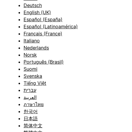
Deutsch
English (UK)
Español (España)
Español (Latinoamérica)
Français (France)
Italiano
Nederlands
Norsk
Português (Brasil)
Suomi
Svenska
Tiếng Việt
עברית
العربية
ภาษาไทย
한국어
日本語
简体中文