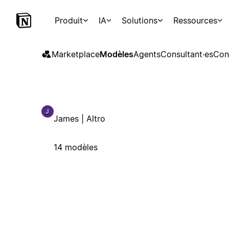
Produit
IA
Solutions
Ressources
Marketplace
Modèles
Agents
Consultant·es
Con
J
James | Altro
14 modèles