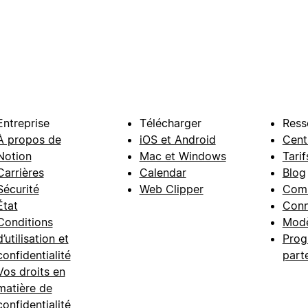
Entreprise
Télécharger
Ress
À propos de
iOS et Android
Cent
Notion
Mac et Windows
Tarif
Carrières
Calendar
Blog
Sécurité
Web Clipper
Com
État
Conn
Conditions
Modè
d’utilisation et
Prog
confidentialité
part
Vos droits en
matière de
confidentialité