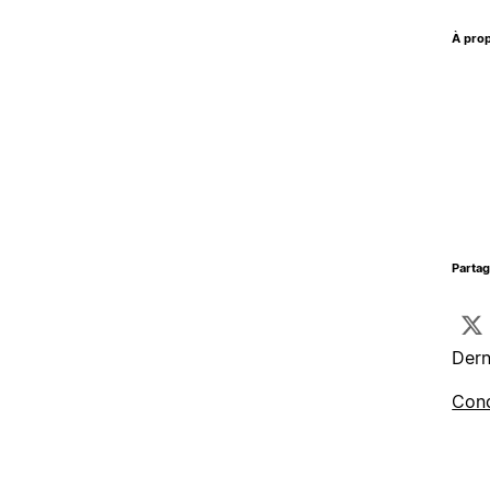
À prop
Parta
Dern
Cond