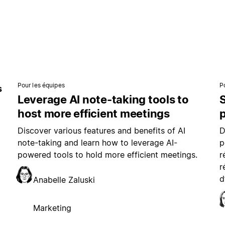
Pour les équipes
P
s
Leverage AI note-taking tools to
S
host more efficient meetings
p
Discover various features and benefits of AI
D
note-taking and learn how to leverage AI-
p
powered tools to hold more efficient meetings.
r
r
d
Anabelle Zaluski
Marketing