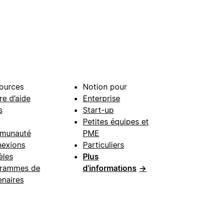
ources
Notion pour
re d’aide
Enterprise
s
Start-up
Petites équipes et
munauté
PME
exions
Particuliers
les
Plus
rammes de
d’informations
→
enaires