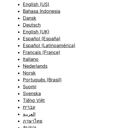
English (US)
Bahasa Indonesia
Dansk
Deutsch
English (UK)
Español (España)
Español (Latinoamérica)
Français (France)
Italiano
Nederlands
Norsk
Português (Brasil)
Suomi
Svenska
Tiếng Việt
עברית
العربية
ภาษาไทย
한국어