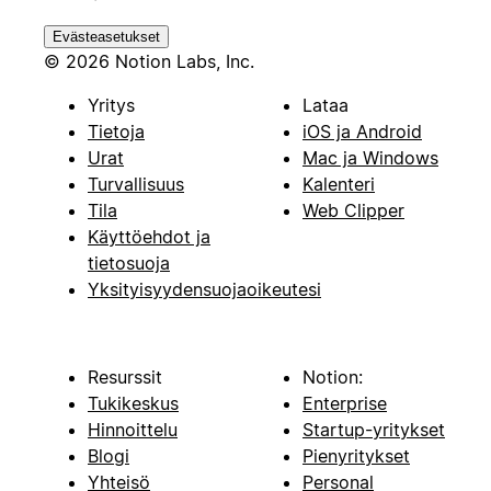
Evästeasetukset
© 2026 Notion Labs, Inc.
Yritys
Lataa
Tietoja
iOS ja Android
Urat
Mac ja Windows
Turvallisuus
Kalenteri
Tila
Web Clipper
Käyttöehdot ja
tietosuoja
Yksityisyydensuojaoikeutesi
Resurssit
Notion:
Tukikeskus
Enterprise
Hinnoittelu
Startup-yritykset
Blogi
Pienyritykset
Yhteisö
Personal