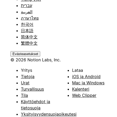
עברית
العربية
ภาษาไทย
한국어
日本語
简体中文
繁體中文
Evästeasetukset
© 2026 Notion Labs, Inc.
Yritys
Lataa
Tietoja
iOS ja Android
Urat
Mac ja Windows
Turvallisuus
Kalenteri
Tila
Web Clipper
Käyttöehdot ja
tietosuoja
Yksityisyydensuojaoikeutesi