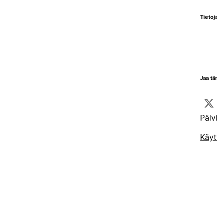
Tietoja
Jaa tä
Päiv
Käyt