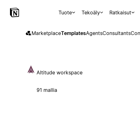
Tuote
Tekoäly
Ratkaisut
Marketplace
Templates
Agents
Consultants
Con
Altitude workspace
91 mallia