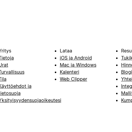
Yritys
Lataa
Resu
Tietoja
iOS ja Android
Tuki
Urat
Mac ja Windows
Hinn
Turvallisuus
Kalenteri
Blog
Tila
Web Clipper
Yhte
Käyttöehdot ja
Integ
tietosuoja
Malli
Yksityisyydensuojaoikeutesi
Kump