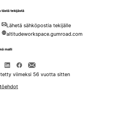
 tästä tekijästä
Lähetä sähköpostia tekijälle
altitudeworkspace.gumroad.com
mä malli
itetty viimeksi 56 vuotta sitten
töehdot