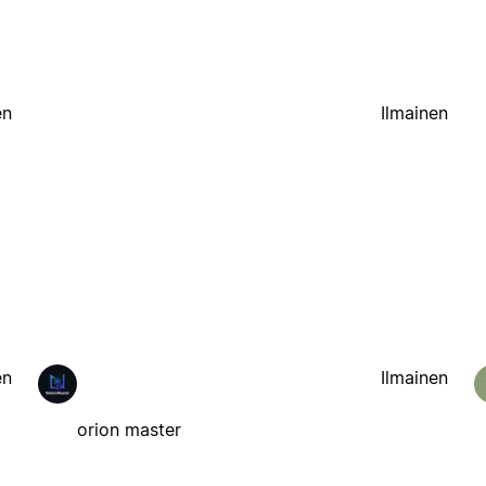
en
Ilmainen
en
Ilmainen
orion master