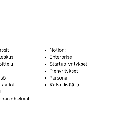
rssit
Notion:
keskus
Enterprise
oittelu
Startup-yritykset
i
Pienyritykset
isö
Personal
raatiot
Katso lisää
→
t
paniohjelmat