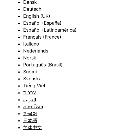
Dansk
Deutsch
English (UK)
Español (España)
Español (Latinoamérica)
Français (France)
Italiano
Nederlands
Norsk
Português (Brasil)
Suomi
Svenska
Tiếng Việt
עברית
العربية
ภาษาไทย
한국어
日本語
简体中文