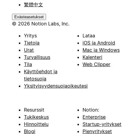
繁體中文
Evästeasetukset
© 2026 Notion Labs, Inc.
Yritys
Lataa
Tietoja
iOS ja Android
Urat
Mac ja Windows
Turvallisuus
Kalenteri
Tila
Web Clipper
Käyttöehdot ja
tietosuoja
Yksityisyydensuojaoikeutesi
Resurssit
Notion:
Tukikeskus
Enterprise
Hinnoittelu
Startup-yritykset
Blogi
Pienyritykset