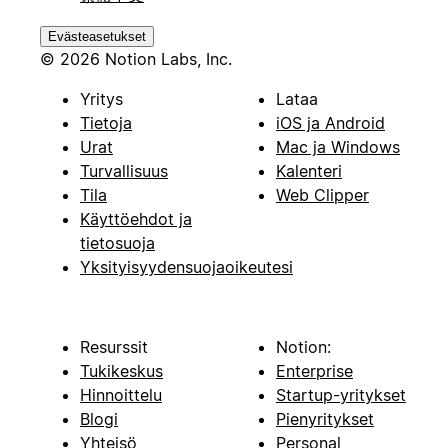
Evästeasetukset
© 2026 Notion Labs, Inc.
Yritys
Lataa
Tietoja
iOS ja Android
Urat
Mac ja Windows
Turvallisuus
Kalenteri
Tila
Web Clipper
Käyttöehdot ja
tietosuoja
Yksityisyydensuojaoikeutesi
Resurssit
Notion:
Tukikeskus
Enterprise
Hinnoittelu
Startup-yritykset
Blogi
Pienyritykset
Yhteisö
Personal