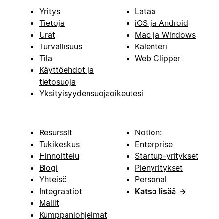
Yritys
Lataa
Tietoja
iOS ja Android
Urat
Mac ja Windows
Turvallisuus
Kalenteri
Tila
Web Clipper
Käyttöehdot ja
tietosuoja
Yksityisyydensuojaoikeutesi
Resurssit
Notion:
Tukikeskus
Enterprise
Hinnoittelu
Startup-yritykset
Blogi
Pienyritykset
Yhteisö
Personal
Integraatiot
Katso lisää
→
Mallit
Kumppaniohjelmat