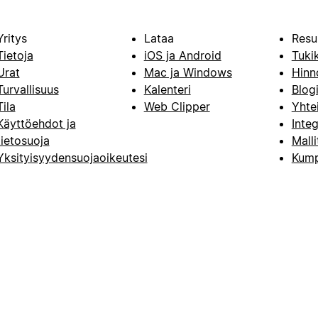
Yritys
Lataa
Resu
Tietoja
iOS ja Android
Tuki
Urat
Mac ja Windows
Hinn
Turvallisuus
Kalenteri
Blog
Tila
Web Clipper
Yhte
Käyttöehdot ja
Integ
tietosuoja
Malli
Yksityisyydensuojaoikeutesi
Kump