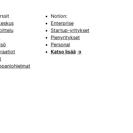
rssit
Notion:
keskus
Enterprise
oittelu
Startup-yritykset
i
Pienyritykset
isö
Personal
raatiot
Katso lisää
→
t
paniohjelmat