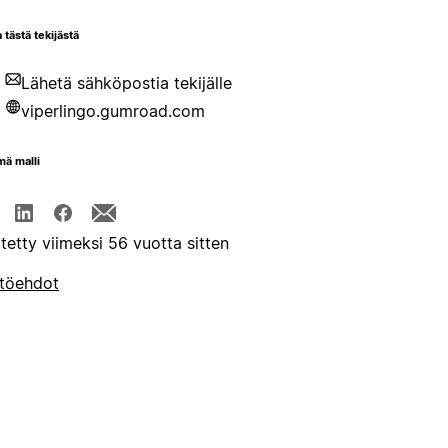
 tästä tekijästä
Lähetä sähköpostia tekijälle
viperlingo.gumroad.com
mä malli
itetty viimeksi 56 vuotta sitten
töehdot