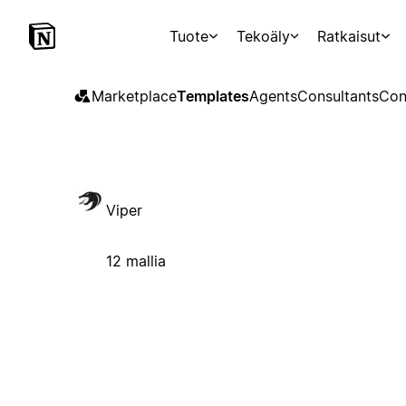
Tuote
Tekoäly
Ratkaisut
Marketplace
Templates
Agents
Consultants
Con
Viper
12 mallia