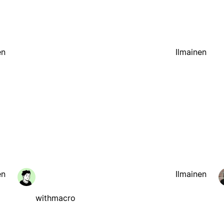
en
Ilmainen
en
Ilmainen
withmacro