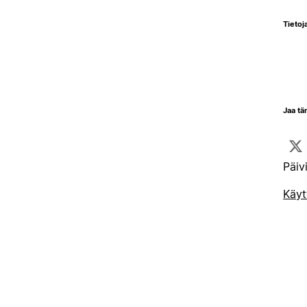
Tietoja
Jaa tä
Päiv
Käyt