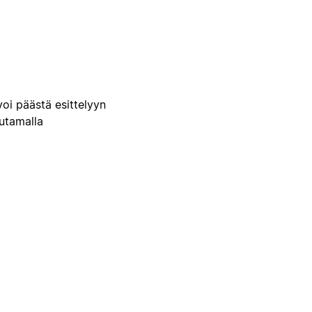
voi päästä esittelyyn
uutamalla