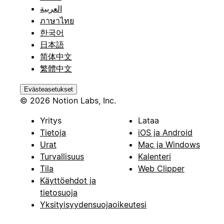
العربية
ภาษาไทย
한국어
日本語
简体中文
繁體中文
Evästeasetukset
© 2026 Notion Labs, Inc.
Yritys
Lataa
Tietoja
iOS ja Android
Urat
Mac ja Windows
Turvallisuus
Kalenteri
Tila
Web Clipper
Käyttöehdot ja
tietosuoja
Yksityisyydensuojaoikeutesi