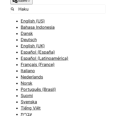
Suomi
English (US)
Bahasa Indonesia
Dansk
Deutsch
English (UK)
Español (España)
Español (Latinoamérica)
Français (France)
Italiano
Nederlands
Norsk
Português (Brasil)
Suomi
Svenska
Tiếng Việt
עברית