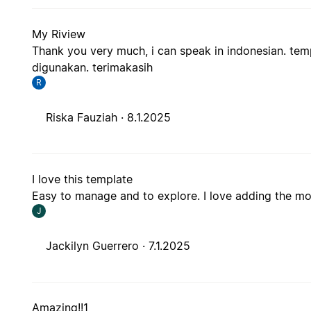
My Riview
Thank you very much, i can speak in indonesian. tem
digunakan. terimakasih
R
Riska Fauziah ·
8.1.2025
I love this template
Easy to manage and to explore. I love adding the mov
J
Jackilyn Guerrero ·
7.1.2025
Amazing!!1