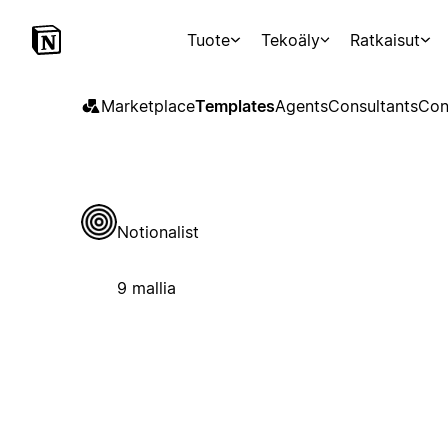
Tuote
Tekoäly
Ratkaisut
Marketplace
Templates
Agents
Consultants
Con
Notionalist
9 mallia