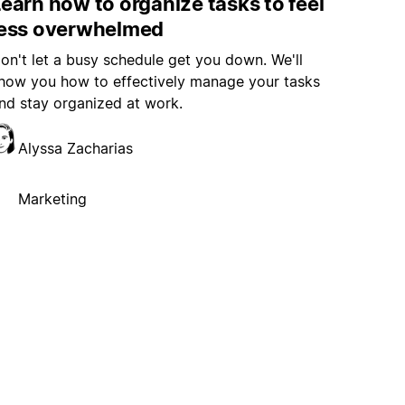
earn how to organize tasks to feel
less overwhelmed
on't let a busy schedule get you down. We'll
how you how to effectively manage your tasks
nd stay organized at work.
Alyssa Zacharias
Marketing