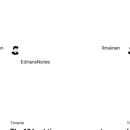
en
Ilmainen
EdriansNotes
Tiimeille
Ti