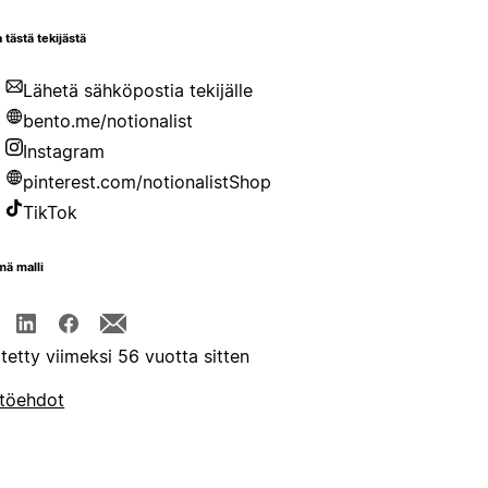
 tästä tekijästä
Lähetä sähköpostia tekijälle
bento.me/notionalist
Instagram
pinterest.com/notionalistShop
TikTok
mä malli
itetty viimeksi 56 vuotta sitten
töehdot