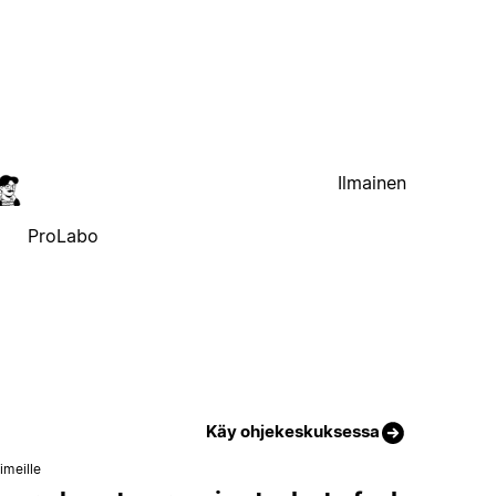
Ilmainen
ProLabo
Käy ohjekeskuksessa
imeille