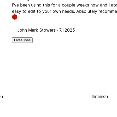
I've been using this for a couple weeks now and I abs
easy to edit to your own needs. Absolutely recomme
J
John Mark Stowers ·
7.1.2025
Lataa lisää
en
Ilmainen