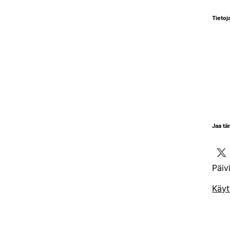
Tietoja
Jaa tä
Päiv
Käyt