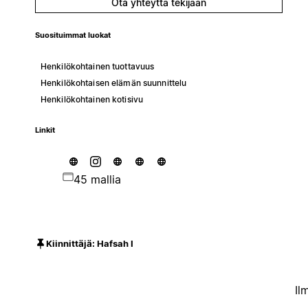
Ota yhteyttä tekijään
Suosituimmat luokat
Henkilökohtainen tuottavuus
Henkilökohtaisen elämän suunnittelu
Henkilökohtainen kotisivu
Linkit
45 mallia
Kiinnittäjä: Hafsah I
Il